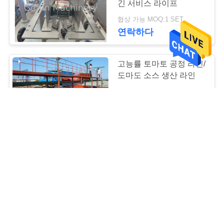
긴 서비스 라이프
인
협상 가능 MOQ:1 SET
정
연락하다
보
고능률 토마토 공정 라인/
보
도마도 소스 생산 라인
호
협상 가능 MOQ:1 세트
정
연락하다
책
완전 자동 케첩 생산 라인
기계 식품 등급 SUS304
스테인리스 스틸
협상 가능 MOQ:1 세트
연락하다