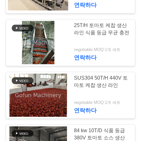
연락하다
쇼
25T/H 토마토 케찹 생산
우
라인 식품 등급 무균 충전
리
negotiable MOQ:1개 세트
에
연락하다
대
하
SUS304 50T/H 440V 토
마토 케찹 생산 라인
여
negotiable MOQ:1개 세트
연락하다
공
장
84 kw 10T/D 식품 등급
여
380V 토마토 소스 생산