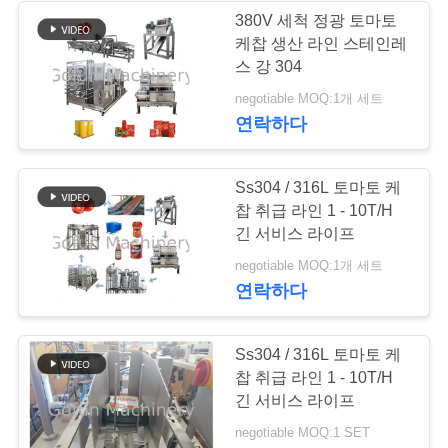
요
380V 세척 정광 토마토
케찹 생산 라인 스테인레
스 강 304
뉴
negotiable MOQ:1개 세트
스
연락하다
경
Ss304 / 316L 토마토 케
찹 취급 라인 1 - 10T/H
우
긴 서비스 라이프
negotiable MOQ:1개 세트
인
연락하다
용
Ss304 / 316L 토마토 케
문
찹 취급 라인 1 - 10T/H
긴 서비스 라이프
을
negotiable MOQ:1 SET