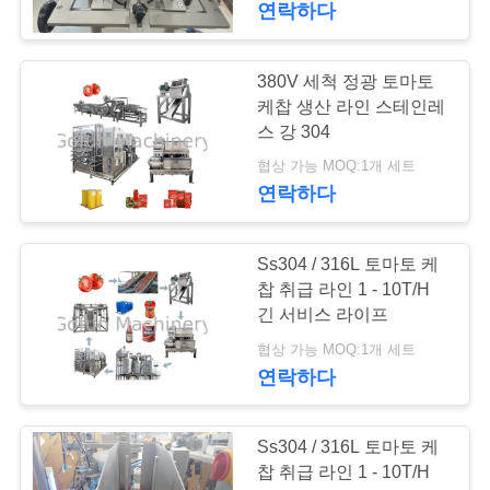
요
연락하다
구
380V 세척 정광 토마토
하
케찹 생산 라인 스테인레
스 강 304
세
협상 가능 MOQ:1개 세트
요
연락하다
사
Ss304 / 316L 토마토 케
찹 취급 라인 1 - 10T/H
이
긴 서비스 라이프
트
협상 가능 MOQ:1개 세트
연락하다
맵
Ss304 / 316L 토마토 케
개
찹 취급 라인 1 - 10T/H