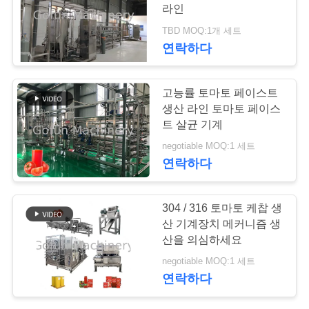
라인
행
TBD MOQ:1개 세트
연락하다
품
고능률 토마토 페이스트
질
생산 라인 토마토 페이스
관
트 살균 기계
negotiable MOQ:1 세트
리
연락하다
연
304 / 316 토마토 케찹 생
산 기계장치 메커니즘 생
락
산을 의심하세요
주
negotiable MOQ:1 세트
연락하다
세