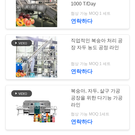
1000 T/Day
행
협상 가능 MOQ:1 세트
145
연락하다
품
애플 공정 라인
직업적인 복숭아 처리 공
질
장 자두 농도 공정 라인
관
협상 가능 MOQ:1 세트
리
연락하다
64
연
복숭아, 자두, 살구 가공
공장을 위한 다기능 가공
락
파인애플 취급 라인
라인
주
협상 가능 MOQ:1세트
연락하다
세