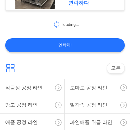
요
연락하다
30
구
하
loading...
베리 가공 장비
세
연락처!
요
사
모든
81
이
과일 공정 라인
식물성 공정 라인
토마토 공정 라인
트
맵
망고 공정 라인
밀감속 공정 라인
개
애플 공정 라인
파인애플 취급 라인