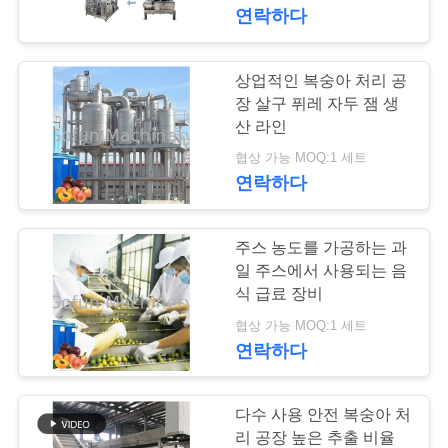
연락하다
쇼
상업적인 복숭아 처리 공
241
우
장 살구 퓌레 자두 잼 생
리
산 라인
망고 공정 라인
협상 가능 MOQ:1 세트
에
연락하다
대
하
주스 농도를 가공하는 과
일 주스에서 사용되는 음
여
식 급료 장비
47
협상 가능 MOQ:1 세트
연락하다
밀감속 공정 라인
공
장
다수 사용 안전 복숭아 처
여
리 공장 높은 추출 비율