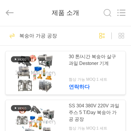
2019
-
2026
제품 소개
Shanghai
Gofun
Machinery
Co.,
Ltd..
집
50
All
복숭아 가공 공장
Rights
Reserved.
식물성 공정 라인
제
30 톤/시간 복숭아 살구
품
과일 Destoner 기계
협상 가능 MOQ:1 세트
동
연락하다
320
영
상
SS 304 380V 220V 과일
토마토 공정 라인
주스 5 T/Day 복숭아 가
공 공장
VR
협상 가능 MOQ:1 세트