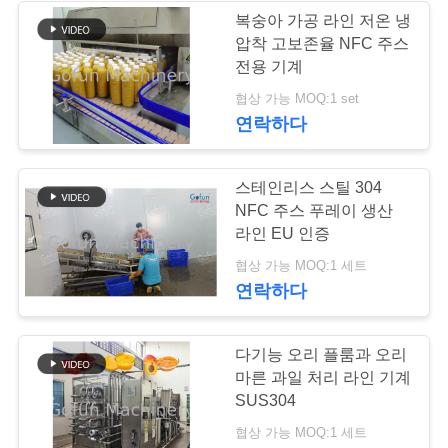
요
복숭아 가공 라인 저온 냉
압착 고보존율 NFC 주스
22
전용 기계
뉴
협상 가능 MOQ:1 set
복숭아 가공 공장
스
연락하다
경
스테인리스 스틸 304
NFC 주스 푸레이 생산
우
라인 EU 인증
15
협상 가능 MOQ:1 세트
인
연락하다
당근 가공 공장
용
다기능 오리 플룸과 오리
문
마른 과일 처리 라인 기계
SUS304
을
협상 가능 MOQ:1 세트