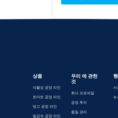
상품
우리 에 관한
행
것
식물성 공정 라인
사
회사 프로파일
토마토 공정 라인
뉴
공장 투어
망고 공정 라인
품질 관리
밀감속 공정 라인