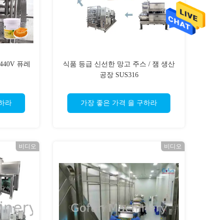
440V 퓨레
식품 등급 신선한 망고 주스 / 잼 생산
공장 SUS316
구하라
가장 좋은 가격 을 구하라
비디오
비디오