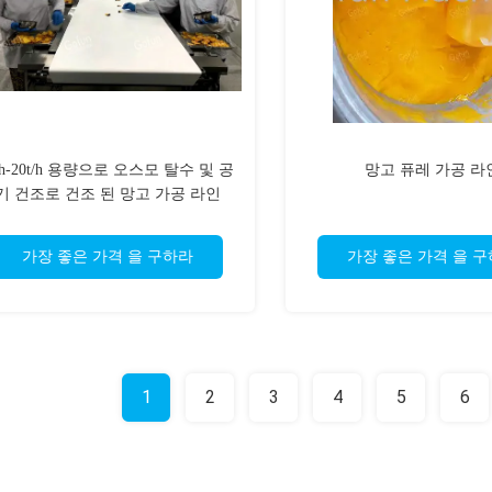
t/h-20t/h 용량으로 오스모 탈수 및 공
망고 퓨레 가공 라
기 건조로 건조 된 망고 가공 라인
가장 좋은 가격 을 구하라
가장 좋은 가격 을 
1
2
3
4
5
6