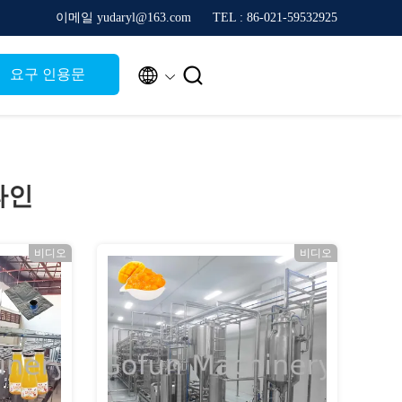
이메일 yudaryl@163.com
TEL : 86-021-59532925


요구 인용문
라인
비디오
비디오