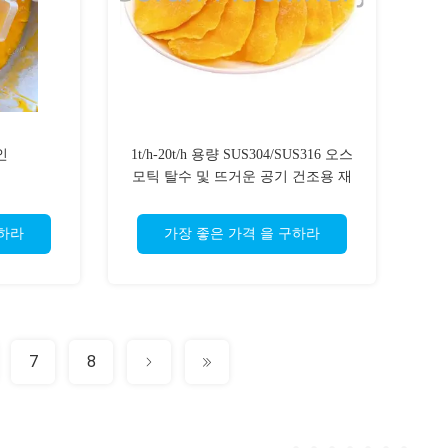
인
1t/h-20t/h 용량 SUS304/SUS316 오스
모틱 탈수 및 뜨거운 공기 건조용 재
료
구하라
가장 좋은 가격 을 구하라
7
8