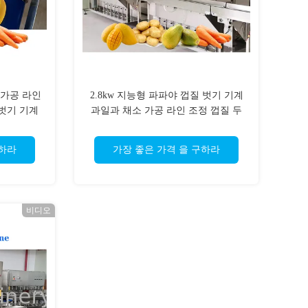
 가공 라인
2.8kw 지능형 파파야 껍질 벗기 기계
 벗기 기계
과일과 채소 가공 라인 조정 껍질 두
께
구하라
가장 좋은 가격 을 구하라
비디오