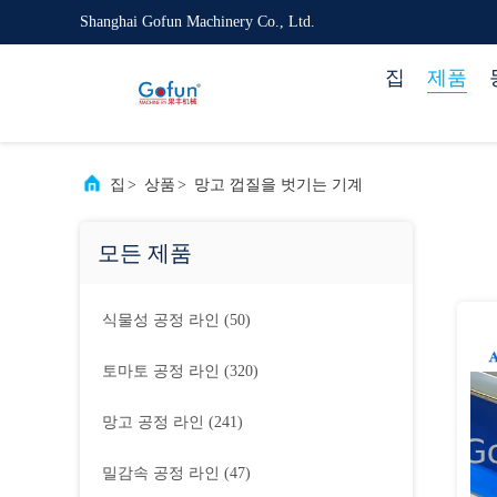
Shanghai Gofun Machinery Co., Ltd.
집
제품
집
>
상품
>
망고 껍질을 벗기는 기계
모든 제품
식물성 공정 라인
(50)
토마토 공정 라인
(320)
망고 공정 라인
(241)
밀감속 공정 라인
(47)