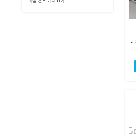
과일 건조 기계
(12)
시