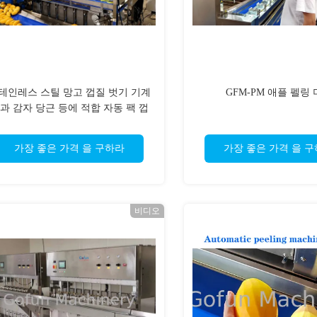
테인레스 스틸 망고 껍질 벗기 기계
GFM-PM 애플 펠링
과 감자 당근 등에 적합 자동 팩 껍
질 벗기
가장 좋은 가격 을 구하라
가장 좋은 가격 을 
비디오