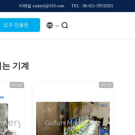
이메일 yudaryl@163.com
TEL : 86-021-59532925


요구 인용문
기는 기계
비디오
비디오