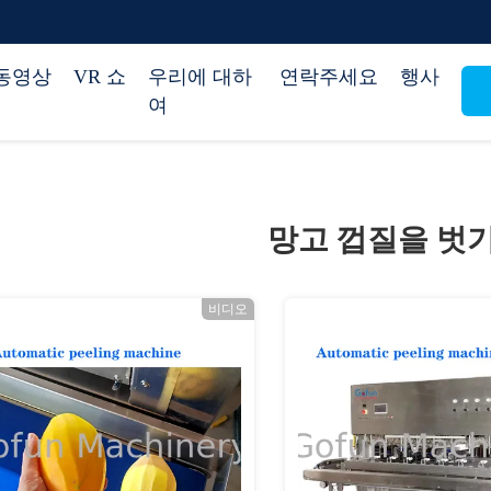
동영상
VR 쇼
우리에 대하
연락주세요
행사
여
망고 껍질을 벗
비디오