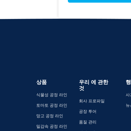
상품
우리 에 관한
행
것
식물성 공정 라인
사
회사 프로파일
토마토 공정 라인
뉴
공장 투어
망고 공정 라인
품질 관리
밀감속 공정 라인