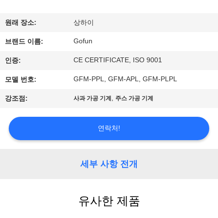
쇼
원래 장소:
상하이
Gofun
우
브랜드 이름:
CE CERTIFICATE, ISO 9001
인증:
리
GFM-PPL, GFM-APL, GFM-PLPL
모델 번호:
에
,
강조점:
사과 가공 기계
주스 가공 기계
대
하
연락처!
여
세부 사항 전개
공
장
유사한 제품
여