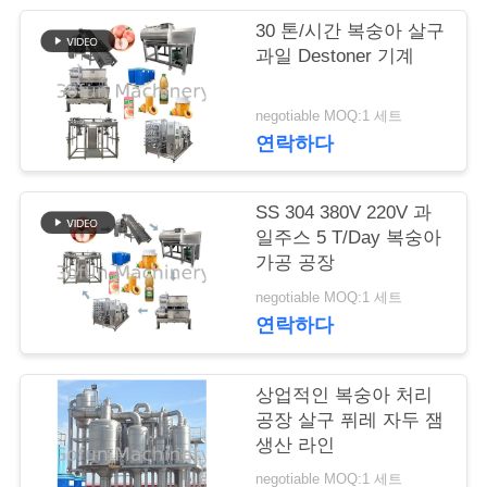
행
30 톤/시간 복숭아 살구
과일 Destoner 기계
품
negotiable MOQ:1 세트
연락하다
질
관
SS 304 380V 220V 과
리
일주스 5 T/Day 복숭아
가공 공장
negotiable MOQ:1 세트
연
연락하다
락
상업적인 복숭아 처리
주
공장 살구 퓌레 자두 잼
세
생산 라인
negotiable MOQ:1 세트