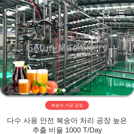
2019
-
2026
Shanghai
Gofun
Machinery
Co.,
Ltd..
집
All
Rights
Reserved.
제
품
동
영
복숭아 가공 공장
상
다수 사용 안전 복숭아 처리 공장 높은
VR
추출 비율 1000 T/Day