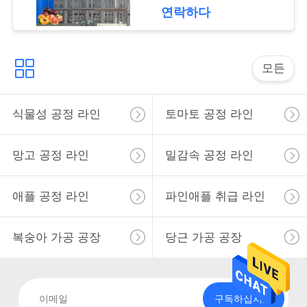
요
연락하다
뉴
모든
스
식물성 공정 라인
토마토 공정 라인
경
우
망고 공정 라인
밀감속 공정 라인
애플 공정 라인
파인애플 취급 라인
인
용
복숭아 가공 공장
당근 가공 공장
문
을
구독하십시오