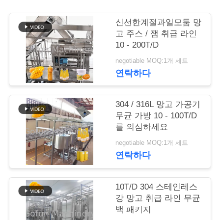
행
신선한계절과일모둠 망
고 주스 / 잼 취급 라인
10 - 200T/D
품
negotiable MOQ:1개 세트
질
연락하다
관
304 / 316L 망고 가공기
리
무균 가방 10 - 100T/D
를 의심하세요
연
negotiable MOQ:1개 세트
연락하다
락
주
10T/D 304 스테인레스
강 망고 취급 라인 무균
세
백 패키지