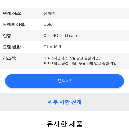
쇼
원래 장소:
상하이
Gofun
우
브랜드 이름:
CE, ISO certificate
인증:
리
GFM-MPL
모델 번호:
에
,
강조점:
304 스테인레스 스틸 망고 공정 라인
대
,
10T/D 망고 공정 라인
무균 가방 망고 공정 라인
하
연락처!
여
세부 사항 전개
공
장
유사한 제품
여