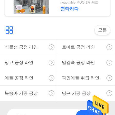
요
negotiable MOQ:1개 세트
연락하다
뉴
스
모든
경
식물성 공정 라인
토마토 공정 라인
우
망고 공정 라인
밀감속 공정 라인
인
애플 공정 라인
파인애플 취급 라인
용
복숭아 가공 공장
당근 가공 공장
문
을