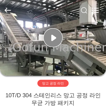
2019
-
2026
Shanghai
Gofun
Machinery
Co.,
Ltd..
집
All
Rights
Reserved.
제
품
동
영
망고 공정 라인
상
10T/D 304 스테인리스 망고 공정 라인
VR
무균 가방 패키지