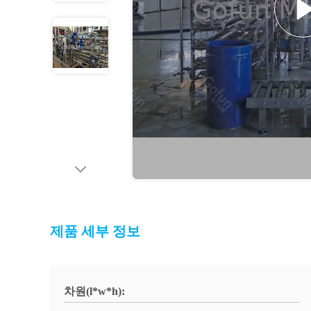
제품 세부 정보
차원(l*w*h):