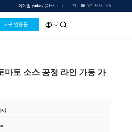
이메일 yudaryl@163.com
TEL : 86-021-59532925


요구 인용문
 토마토 소스 공정 라인 가동 가
하이
un