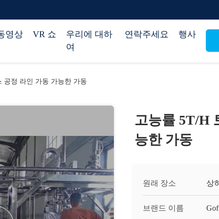
동영상
VR 쇼
우리에 대하
연락주세요
행사
여
스 공정 라인 가동 가능한 가동
고능률 5T/H
능한 가동
원래 장소
상
브랜드 이름
Gof