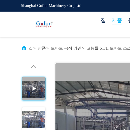
Shanghai Gofun Machinery Co., Ltd.
집
제품
집
>
상품
>
토마토 공정 라인
>
고능률 5T/H 토마토 소