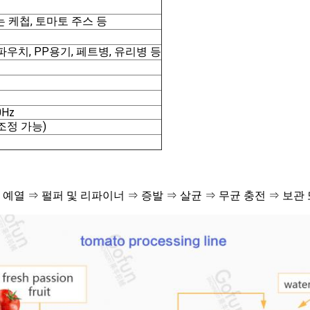
 케첩, 토마토 주스 등
우치, PP용기, 페트병, 유리병 등
0Hz
조정 가능)
 예열 ⇒ 펄퍼 및 리파이너 ⇒ 증발 ⇒ 살균 ⇒ 무균 충전 ⇒ 보관