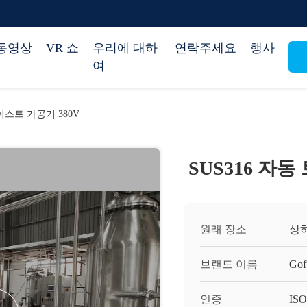
동영상
VR 쇼
우리에 대하
연락주세요
행사
여
이스트 가공기 380V
SUS316 자
원래 장소
상
브랜드 이름
Gof
인증
ISO,