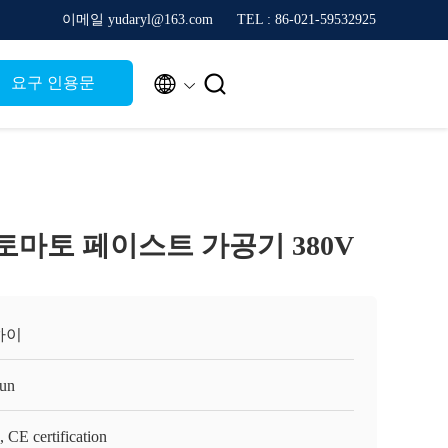
이메일 yudaryl@163.com
TEL : 86-021-59532925


요구 인용문
동 토마토 페이스트 가공기 380V
하이
un
 CE certification