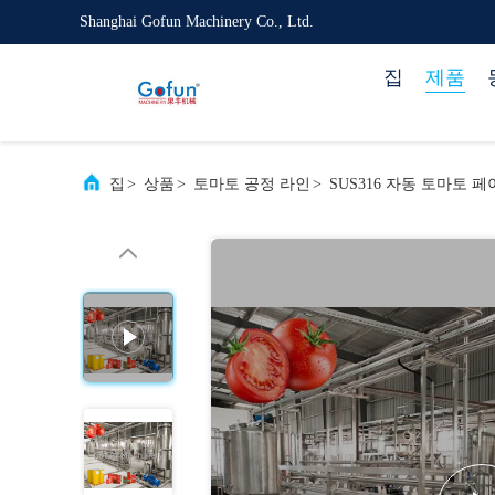
Shanghai Gofun Machinery Co., Ltd.
집
제품
집
>
상품
>
토마토 공정 라인
>
SUS316 자동 토마토 페