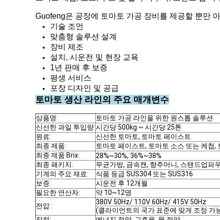
Guofeng은 공장에 토마토 가공 장비를 제공할 뿐만
기술 조언
맞춤형 솔루션 설계
장비 제조
설치, 시운전 및 현장 교육
1년 판매 후 보증
평생 서비스
포장 디자인 및 공급
토마토 생산 라인의 주요 매개변수
상품명:
토마토 가공 라인을 위한 원스톱 솔루션
신선한 과일 투입량:
시간당 500kg ~ 시간당 25톤
원료:
신선한 토마토, 토마토 페이스트
최종 제품:
토마토 페이스트, 토마토 소스 또는 케첩,
최종 제품 Brix:
28%~30%, 36%~38%
최종 패키지:
무균가방, 금속캔, 향주머니, 스탠드업파우치
기계의 주요 재료:
식품 등급 SUS304 또는 SUS316
보증:
시운전 후 12개월
필요한 연산자:
약 10~12명
380V 50Hz/ 110V 60Hz/ 415V 50Hz
전압 :
(클라이언트의 국가 표준에 맞게 조정 가능
장점:
에너지 절약, 고효율, 물 절약