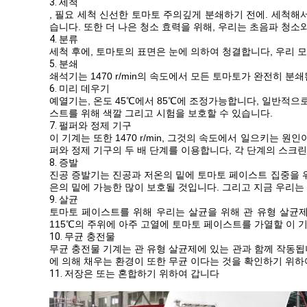
3.
세척
, 필요 세척 신선한 토마토 주의깊게 분쇄하기 전에. 세척해
습니다. 또한 더 나은 청소 효력을 위해, 우리는 초음파 청소
4.
분류
세척 후에, 토마토의 표면은 눈에 의하여 청결합니다, 우리 모
5.
분쇄
쇄석기는 1470 r/min의 속도에서 모든 토마토가 완전히
6.
미리 데우기
예열기는, 온도 45℃에서 85℃에 조정가능합니다, 일반적으로
스트를 위해 색깔 그리고 시험을 보호할 수 있습니다.
7.
펄퍼와 정제 기구
이 기계는 또한 1470 r/min, 그것의 속도에서 일으키는
퍼와 정제 기구의 두 배 단계를 이용합니다, 각 단계의 스크린
8.
증발
진공 증발기는 진공과 저온의 밑에 토마토 페이스트 집중을 위
은의 밑에 가능한 많이 보호될 것입니다. 그리고 지금 우리는 토마
9.
살균
토마토 페이스트를 위해 우리는 살균을 위해 관 유형 살균제에 있
115℃의 주위에 아주 고열에 토마토 페이스트를 가열할 이 
10.
무균 충전물
무균 충전물 기계는 관 유형 살균제에 있는 관과 함께 작동됩
에 의해 채우는 환경이 또한 무균 이다는 것을 확인하기 위하
11.
저장은 또는 혼합하기 위하여 갑니다