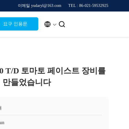
이메일 yudaryl@163.com
TEL : 86-021-59532925


요구 인용문
500 T/D 토마토 페이스트 장비를
서 만들었습니다
해
un