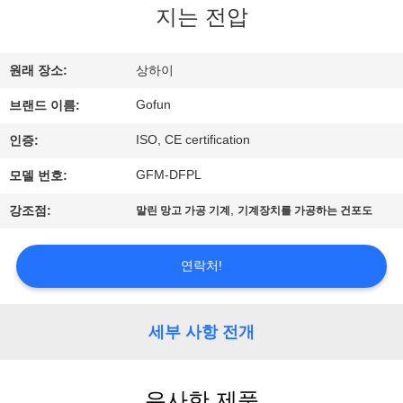
지는 전압
쇼
원래 장소:
상하이
우
Gofun
브랜드 이름:
리
ISO, CE certification
인증:
에
GFM-DFPL
모델 번호:
대
,
강조점:
말린 망고 가공 기계
기계장치를 가공하는 건포도
하
여
연락처!
공
세부 사항 전개
장
여
유사한 제품