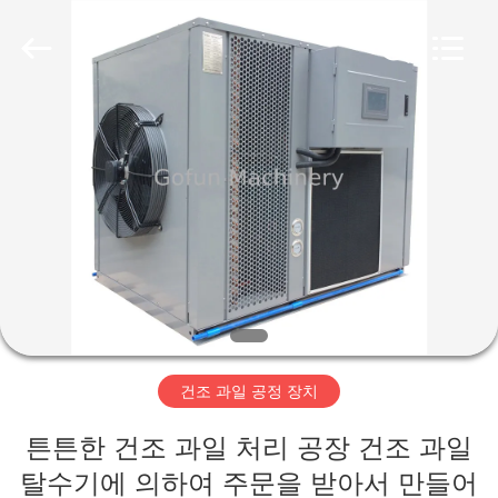
2019
-
2026
Shanghai
Gofun
Machinery
Co.,
Ltd..
집
All
Rights
Reserved.
제
품
동
영
건조 과일 공정 장치
상
튼튼한 건조 과일 처리 공장 건조 과일
VR
탈수기에 의하여 주문을 받아서 만들어