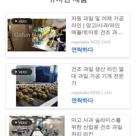
행
자동 과일 및 야채 가공
라인 | 망고/사과/파인
품
애플/토마토 건조 과일
및 보존 과일용
질
negotiable MOQ:1세트
연락하다
관
리
건조 과일 생산 라인 열
대 과일 가공 기계 전문
가
연
negotiable MOQ:1 세트
락
연락하다
주
마고 사과 슬라이스를
세
위한 산업용 건조 과일
처리 라인