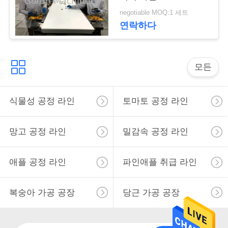
요
negotiable MOQ:1 세트
연락하다
뉴
스
모든
경
식물성 공정 라인
토마토 공정 라인
우
망고 공정 라인
밀감속 공정 라인
인
애플 공정 라인
파인애플 취급 라인
용
문
복숭아 가공 공장
당근 가공 공장
을