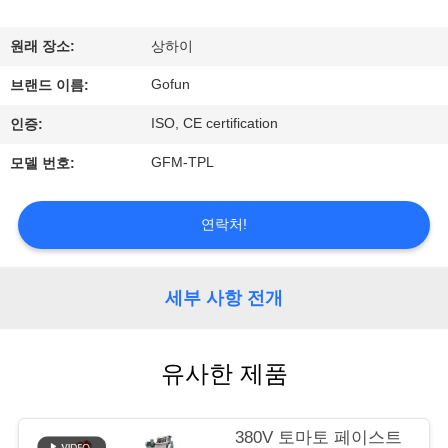
쇼
원래 장소:
상하이
Gofun
우
브랜드 이름:
ISO, CE certification
인증:
리
GFM-TPL
모델 번호:
에
대
연락처!
하
여
세부 사항 전개
공
유사한 제품
장
여
380V 토마토 페이스트