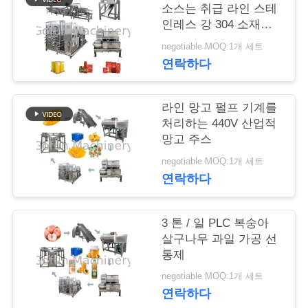
소스는 취급 라인 스테
행
인레스 강 304 소재를
집중합니다
negotiable MOQ:1개 세트
연락하다
품
질
라인 망고 펄프 기계를
관
처리하는 440V 산업적
망고 주스
리
negotiable MOQ:1개 세트
연락하다
연
3 톤 / 일 PLC 복숭아
락
살구나무 과일 가공 선
주
통제
negotiable MOQ:1개 세트
세
연락하다