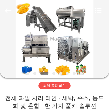
2019
-
2026
Shanghai
Gofun
Machinery
Co.,
Ltd..
집
All
Rights
Reserved.
제
품
동
영
과일 공정 라인
상
전체 과일 처리 라인 ∙ 세탁, 주스, 농도
VR
화 및 혼합 ∙ 한 가지 풀키 솔루션