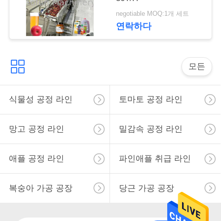
요
negotiable MOQ:1개 세트
연락하다
뉴
스
모든
경
식물성 공정 라인
토마토 공정 라인
우
망고 공정 라인
밀감속 공정 라인
인
애플 공정 라인
파인애플 취급 라인
용
문
복숭아 가공 공장
당근 가공 공장
을