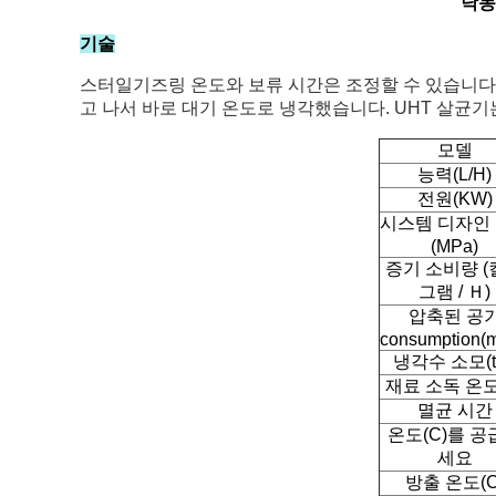
낙농
기술
스터일기즈링 온도와 보류 시간은 조정할 수 있습니다. 이
고 나서 바로 대기 온도로 냉각했습니다. UHT 살균기
모델
능력(L/H)
전원(KW)
시스템 디자인
(MPa)
증기 소비량 (
그램 / Ｈ)
압축된 공
consumption(m
냉각수 소모(t/
재료 소독 온도
멸균 시간
온도(C)를 공
세요
방출 온도(C