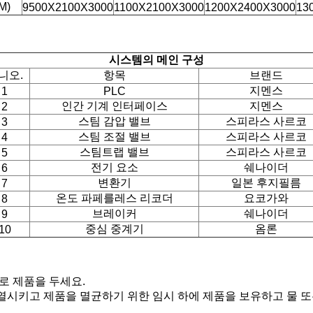
M)
9500X2100X3000
1100X2100X3000
1200X2400X3000
13
시스템의 메인 구성
니오.
항목
브랜드
지멘스
1
PLC
인간 기계 인터페이스
지멘스
2
스팀 감압 밸브
스피라스 사르코
3
스팀 조절 밸브
스피라스 사르코
4
스팀트랩 밸브
스피라스 사르코
5
전기 요소
쉐나이더
6
변환기
일본 후지필름
7
온도 파페를레스 리코더
요코가와
8
브레이커
쉐나이더
9
중심 중계기
옴론
10
로 제품을 두세요.
시키고 제품을 멸균하기 위한 임시 하에 제품을 보유하고 물 