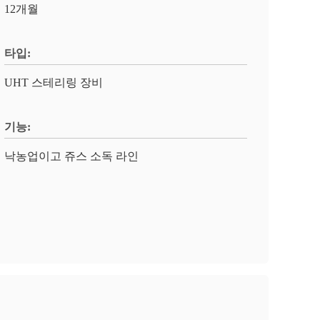
12개월
타입:
UHT 스테리링 장비
기능:
낙농업이고 쥬스 소독 라인