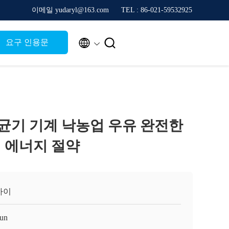
이메일 yudaryl@163.com
TEL : 86-021-59532925


요구 인용문
T 살균기 기계 낙농업 우유 완전한
 에너지 절약
하이
un