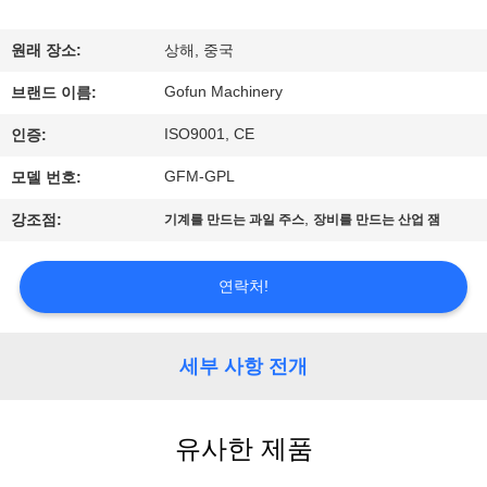
쇼
원래 장소:
상해, 중국
Gofun Machinery
우
브랜드 이름:
ISO9001, CE
인증:
리
GFM-GPL
모델 번호:
에
,
강조점:
기계를 만드는 과일 주스
장비를 만드는 산업 잼
대
하
연락처!
여
세부 사항 전개
공
장
유사한 제품
여