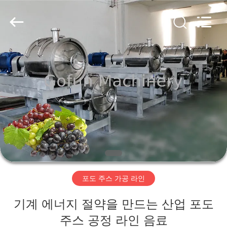
2019
-
2026
Shanghai
Gofun
Machinery
Co.,
Ltd..
집
All
Rights
Reserved.
제
품
동
영
포도 주스 가공 라인
상
기계 에너지 절약을 만드는 산업 포도
VR
주스 공정 라인 음료