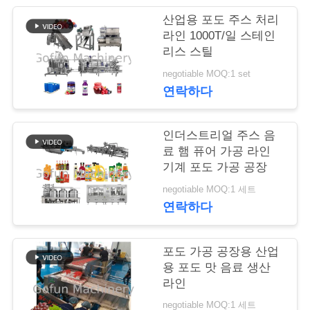
행
산업용 포도 주스 처리
라인 1000T/일 스테인
리스 스틸
품
negotiable MOQ:1 set
연락하다
질
관
인더스트리얼 주스 음
리
료 햄 퓨어 가공 라인
기계 포도 가공 공장
negotiable MOQ:1 세트
연
연락하다
락
포도 가공 공장용 산업
주
용 포도 맛 음료 생산
세
라인
negotiable MOQ:1 세트