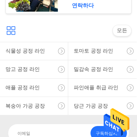
요
연락하다
뉴
모든
스
식물성 공정 라인
토마토 공정 라인
경
우
망고 공정 라인
밀감속 공정 라인
애플 공정 라인
파인애플 취급 라인
인
용
복숭아 가공 공장
당근 가공 공장
문
을
구독하십시오