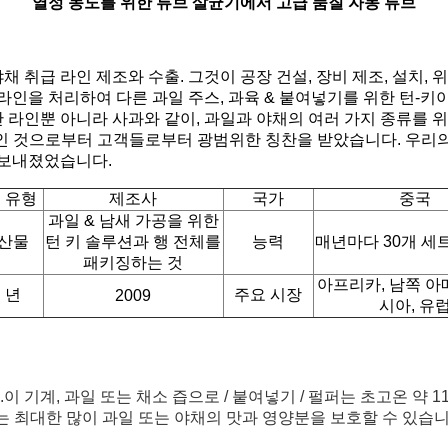
열정 농도를 위한 튜브 살균기에서 고급 품질 자동 튜브
취급 라인 제조와 수출. 그것이 공장 건설, 장비 제조, 설치, 위
라인을 처리하여 다른 과일 주스, 과육 & 붙여넣기를 위한 턴-키
라인뿐 아니라 사과와 같이, 과일과 야채의 여러 가지 종류를 위한 
외인 것으로부터 고객들로부터 광범위한 칭찬을 받았습니다. 우리의
 보내졌었습니다.
 유형
제조사
국가
중국
과일 & 남새 가공을 위한
생산물
턴 키 솔루션과 행 전체를
능력
매년마다 30개 세트
패키징하는 것
아프리카, 남쪽 아
 년
주요 시장
2009
시아, 유
기계, 과일 또는 채소 즙으로 / 붙여넣기 / 펄퍼는 초고온 약 1
는 최대한 많이 과일 또는 야채의 맛과 영양분을 보호할 수 있습니