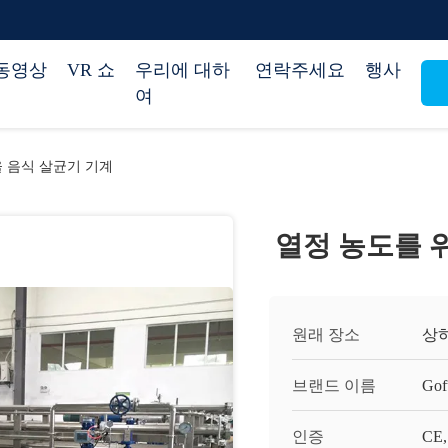
동영상
VR 쇼
우리에 대하
연락주세요
행사
여
 음식 살균기 기계
열정 농도를 
원래 장소
상
브랜드 이름
Gof
인증
CE,