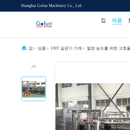
Shanghai Gofun Machinery Co., Ltd.
집
제품
집
>
상품
>
UHT 살균기 기계
>
열정 농도를 위한 고효율