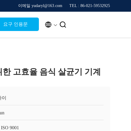
이메일 yudaryl@163.com
TEL : 86-021-59532925


요구 인용문
위한 고효율 음식 살균기 기계
하이
un
 ISO 9001